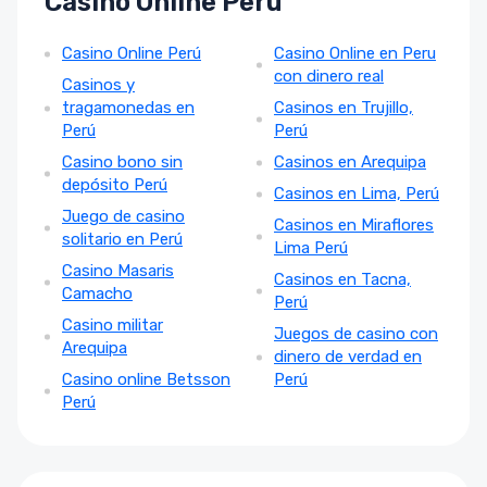
Casino Online Perú
Casino Online Perú
Casino Online en Peru
con dinero real
Casinos y
tragamonedas en
Casinos en Trujillo,
Perú
Perú
Casino bono sin
Casinos en Arequipa
depósito Perú
Casinos en Lima, Perú
Juego de casino
Casinos en Miraflores
solitario en Perú
Lima Perú
Casino Masaris
Casinos en Tacna,
Camacho
Perú
Casino militar
Juegos de casino con
Arequipa
dinero de verdad en
Casino online Betsson
Perú
Perú