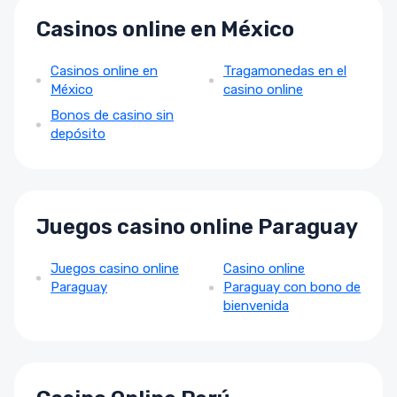
Casinos online en México
Casinos online en
Tragamonedas en el
México
casino online
Bonos de casino sin
depósito
Juegos casino online Paraguay
Juegos casino online
Casino online
Paraguay
Paraguay con bono de
bienvenida