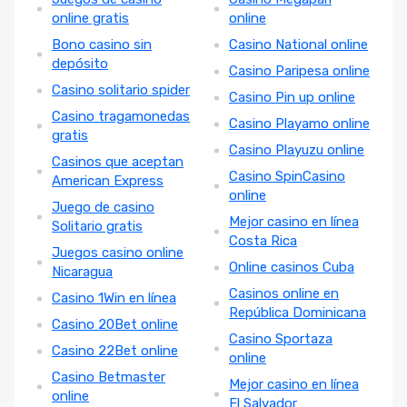
online gratis
online
Bono casino sin
Casino National online
depósito
Casino Paripesa online
Casino solitario spider
Casino Pin up online
Casino tragamonedas
Casino Playamo online
gratis
Casino Playuzu online
Casinos que aceptan
Casino SpinCasino
American Express
online
Juego de casino
Mejor casino en línea
Solitario gratis
Costa Rica
Juegos casino online
Online casіnos Cuba
Nicaragua
Casinos online en
Casino 1Win en línea
República Dominicana
Casino 20Bet online
Casino Sportaza
Casino 22Bet online
online
Casino Betmaster
Mejor casino en línea
online
El Salvador