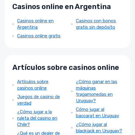
Сasinos online en Argentina
Сasinos online en
Casinos con bonos
Argentina
gratis sin depósito
Casinos online gratis
Artículos sobre casinos online
Artículos sobre
¿Cómo ganar en las
casinos online
máquinas
tragamonedas en
Juegos de casino de
Uruguay?
verdad
Cómo jugar al
¿Cómo jugar a la
baccarat en Uruguay
ruleta del casino en
Chile?
¿Cómo jugar al
blackjack en Uruguay?
¿Qué es un dealer de