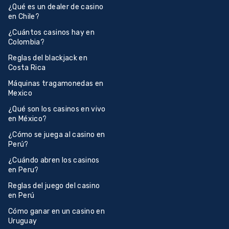
¿Qué es un dealer de casino
en Chile?
¿Cuántos casinos hay en
Colombia?
Reglas del blackjack en
Costa Rica
Máquinas tragamonedas en
Mexico
¿Qué son los casinos en vivo
en México?
¿Cómo se juega al casino en
Perú?
¿Cuándo abren los casinos
en Peru?
Reglas del juego del casino
en Perú
Cómo ganar en un casino en
Uruguay