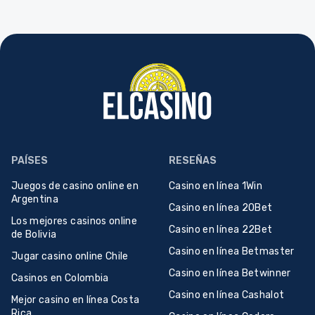
PAÍSES
RESEÑAS
Juegos de casino online en
Casino en línea 1Win
Argentina
Casino en línea 20Bet
Los mejores casinos online
Casino en línea 22Bet
de Bolivia
Casino en línea Betmaster
Jugar casino online Chile
Casino en línea Betwinner
Casinos en Colombia
Casino en línea Cashalot
Mejor casino en línea Costa
Rica