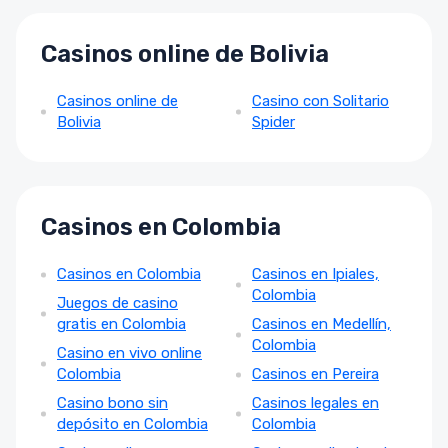
Casinos online de Bolivia
Casinos online de
Casino con Solitario
Bolivia
Spider
Casinos en Colombia
Casinos en Colombia
Casinos en Ipiales,
Colombia
Juegos de casino
gratis en Colombia
Casinos en Medellín,
Colombia
Casino en vivo online
Colombia
Casinos en Pereira
Casino bono sin
Casinos legales en
depósito en Colombia
Colombia