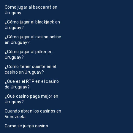
Cómo jugar al baccarat en
Uruguay
¿Cómo jugar al blackjack en
Uruguay?
¿Cómo jugar al casino online
en Uruguay?
¿Cómo jugar al póker en
Uruguay?
¿Cómo tener suerte en el
casino en Uruguay?
¿Qué es el RTP en el casino
de Uruguay?
¿Qué casino paga mejor en
Uruguay?
Cuando abren los casinos en
Venezuela
Como se juega casino