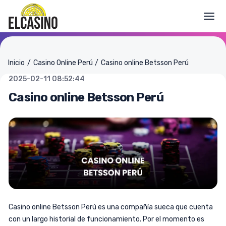
messages.pagingation_prev
mess
Togg
 Betsson
Otras características del casino Betsson en Perú
Atención
Inicio
Casino Online Perú
Casino online Betsson Perú
2025-02-11 08:52:44
Casino online Betsson Perú
Casino online Betsson Perú es una compañía sueca que cuenta
con un largo historial de funcionamiento. Por el momento es