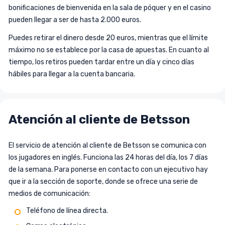
bonificaciones de bienvenida en la sala de póquer y en el casino
pueden llegar a ser de hasta 2.000 euros.
Puedes retirar el dinero desde 20 euros, mientras que el límite
máximo no se establece por la casa de apuestas. En cuanto al
tiempo, los retiros pueden tardar entre un día y cinco días
hábiles para llegar a la cuenta bancaria.
Atención al cliente de Betsson
El servicio de atención al cliente de Betsson se comunica con
los jugadores en inglés. Funciona las 24 horas del día, los 7 días
de la semana. Para ponerse en contacto con un ejecutivo hay
que ir a la sección de soporte, donde se ofrece una serie de
medios de comunicación:
Teléfono de línea directa.