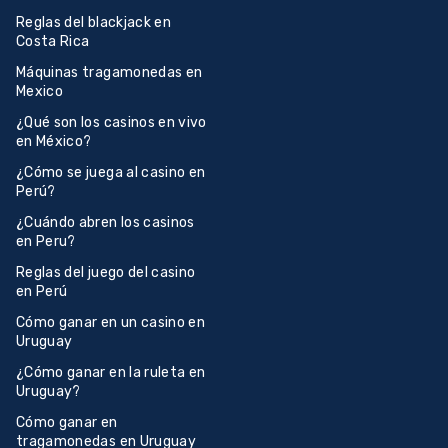
Reglas del blackjack en
Costa Rica
Máquinas tragamonedas en
Mexico
¿Qué son los casinos en vivo
en México?
¿Cómo se juega al casino en
Perú?
¿Cuándo abren los casinos
en Peru?
Reglas del juego del casino
en Perú
Cómo ganar en un casino en
Uruguay
¿Cómo ganar en la ruleta en
Uruguay?
Cómo ganar en
tragamonedas en Uruguay