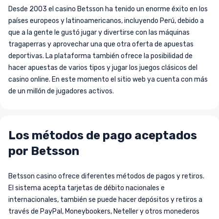
Desde 2003 el casino Betsson ha tenido un enorme éxito en los
países europeos y latinoamericanos, incluyendo Perú, debido a
que a la gente le gustó jugar y divertirse con las máquinas
tragaperras y aprovechar una que otra oferta de apuestas
deportivas. La plataforma también ofrece la posibilidad de
hacer apuestas de varios tipos y jugar los juegos clásicos del
casino online. En este momento el sitio web ya cuenta con más
de un millón de jugadores activos.
Los métodos de pago aceptados
por Betsson
Betsson casino ofrece diferentes métodos de pagos y retiros.
El sistema acepta tarjetas de débito nacionales e
internacionales, también se puede hacer depósitos y retiros a
través de PayPal, Moneybookers, Neteller y otros monederos