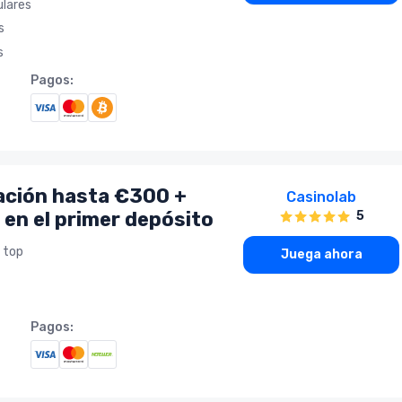
ulares
s
s
Pagos:
ación hasta €300 +
Casinolab
 en el primer depósito
5
 top
Juega ahora
Pagos: