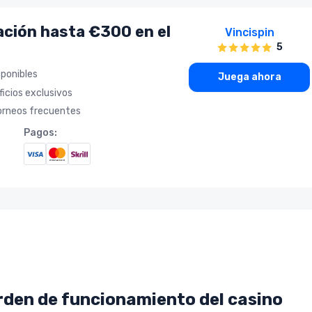
ación hasta €300 en el
Vincispin
5
sponibles
Juega ahora
icios exclusivos
orneos frecuentes
Pagos:
rden de funcionamiento del casino