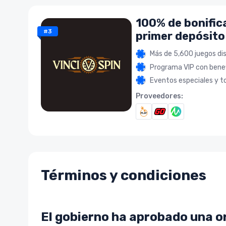
100% de bonific
#3
primer depósito
Más de 5,600 juegos di
Programa VIP con benef
Eventos especiales y t
Proveedores:
Términos y condiciones
El gobierno ha aprobado una o