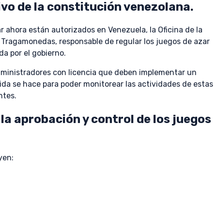
vo de la constitución venezolana.
r ahora están autorizados en Venezuela, la Oficina de la
 Tragamonedas, responsable de regular los juegos de azar
a por el gobierno.
administradores con licencia que deben implementar un
da se hace para poder monitorear las actividades de estas
ntes.
la aprobación y control de los juegos
yen: