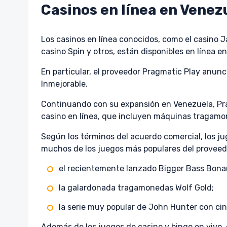
Casinos en línea en Venez
Los casinos en línea conocidos, como el casino Ja
casino Spin y otros, están disponibles en línea en 
En particular, el proveedor Pragmatic Play anunc
Inmejorable.
Continuando con su expansión en Venezuela, Pra
casino en línea, que incluyen máquinas tragamon
Según los términos del acuerdo comercial, los j
muchos de los juegos más populares del proveedo
el recientemente lanzado Bigger Bass Bona
la galardonada tragamonedas Wolf Gold;
la serie muy popular de John Hunter con c
Además de los juegos de casino y bingo en vivo, 