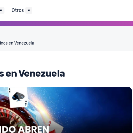
Otros
Términos y condiciones
Casinos en línea en Venezuela
inos en Venezuela
s en Venezuela