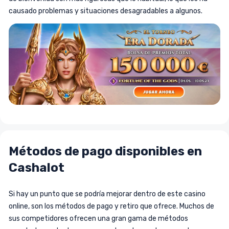
causado problemas y situaciones desagradables a algunos.
Métodos de pago disponibles en
Cashalot
Si hay un punto que se podría mejorar dentro de este casino
online, son los métodos de pago y retiro que ofrece. Muchos de
sus competidores ofrecen una gran gama de métodos