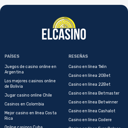
PAÍSES
RESEÑAS
Juegos de casino online en
Casino en línea 1Win
Argentina
Casino en línea 20Bet
Los mejores casinos online
Casino en línea 22Bet
de Bolivia
Casino en línea Betmaster
Jugar casino online Chile
Casino en línea Betwinner
Casinos en Colombia
Casino en línea Cashalot
Mejor casino en línea Costa
Rica
Casino en línea Codere
Online casіnos Cuba