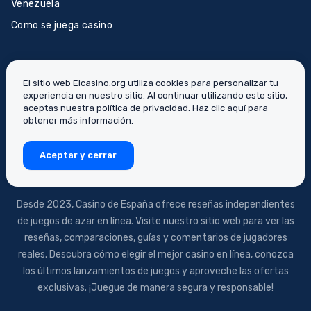
Venezuela
Como se juega casino
El sitio web Elcasino.org utiliza cookies para personalizar tu
experiencia en nuestro sitio. Al continuar utilizando este sitio,
Sitemap
aceptas nuestra política de privacidad. Haz clic aquí para
obtener más información.
Aceptar y cerrar
Desde 2023, Casino de España ofrece reseñas independientes
de juegos de azar en línea. Visite nuestro sitio web para ver las
reseñas, comparaciones, guías y comentarios de jugadores
reales. Descubra cómo elegir el mejor casino en línea, conozca
los últimos lanzamientos de juegos y aproveche las ofertas
exclusivas. ¡Juegue de manera segura y responsable!