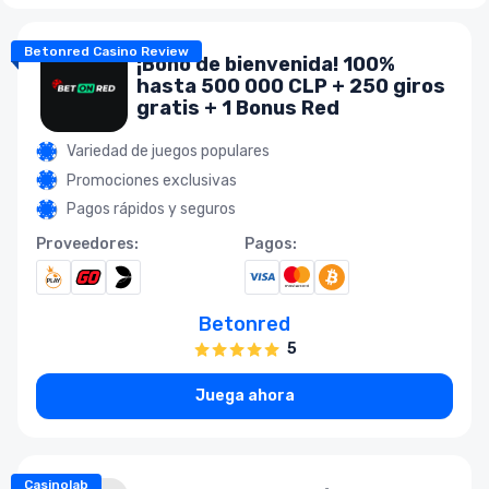
Betonred Casino Review
¡Bono de bienvenida! 100%
hasta 500 000 CLP + 250 giros
gratis + 1 Bonus Red
Variedad de juegos populares
Promociones exclusivas
Pagos rápidos y seguros
Proveedores:
Pagos:
Betonred
5
Juega ahora
Casinolab