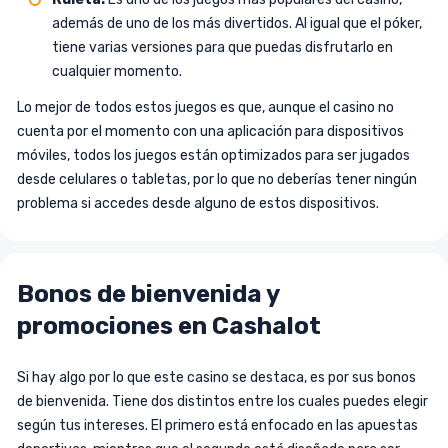
además de uno de los más divertidos. Al igual que el póker,
tiene varias versiones para que puedas disfrutarlo en
cualquier momento.
Lo mejor de todos estos juegos es que, aunque el casino no
cuenta por el momento con una aplicación para dispositivos
móviles, todos los juegos están optimizados para ser jugados
desde celulares o tabletas, por lo que no deberías tener ningún
problema si accedes desde alguno de estos dispositivos.
Bonos de bienvenida y
promociones en Cashalot
Si hay algo por lo que este casino se destaca, es por sus bonos
de bienvenida. Tiene dos distintos entre los cuales puedes elegir
según tus intereses. El primero está enfocado en las apuestas