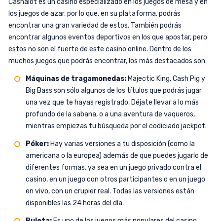
Cashalot es un casino especializado en los juegos de mesa y en
los juegos de azar, por lo que, en su plataforma, podrás
encontrar una gran variedad de estos. También podrás
encontrar algunos eventos deportivos en los que apostar, pero
estos no son el fuerte de este casino online. Dentro de los
muchos juegos que podrás encontrar, los más destacados son:
Máquinas de tragamonedas:
Majectic King, Cash Pig y
Big Bass son sólo algunos de los títulos que podrás jugar
una vez que te hayas registrado. Déjate llevar a lo más
profundo de la sabana, o a una aventura de vaqueros,
mientras empiezas tu búsqueda por el codiciado jackpot.
Póker:
Hay varias versiones a tu disposición (como la
americana o la europea) además de que puedes jugarlo de
diferentes formas, ya sea en un juego privado contra el
casino, en un juego con otros participantes o en un juego
en vivo, con un crupier real. Todas las versiones están
disponibles las 24 horas del día.
Ruleta:
Es uno de los juegos más populares del casino,