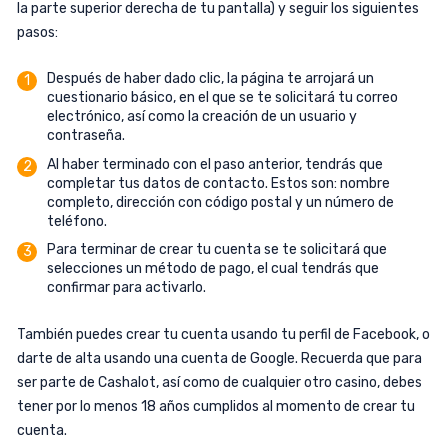
la parte superior derecha de tu pantalla) y seguir los siguientes
pasos:
Después de haber dado clic, la página te arrojará un
cuestionario básico, en el que se te solicitará tu correo
electrónico, así como la creación de un usuario y
contraseña.
Al haber terminado con el paso anterior, tendrás que
completar tus datos de contacto. Estos son: nombre
completo, dirección con código postal y un número de
teléfono.
Para terminar de crear tu cuenta se te solicitará que
selecciones un método de pago, el cual tendrás que
confirmar para activarlo.
También puedes crear tu cuenta usando tu perfil de Facebook, o
darte de alta usando una cuenta de Google. Recuerda que para
ser parte de Cashalot, así como de cualquier otro casino, debes
tener por lo menos 18 años cumplidos al momento de crear tu
cuenta.