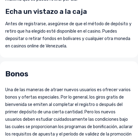
Echa un vistazo a la caja
Antes de registrarse, asegúrese de que el método de depósito y
retiro que ha elegido esté disponible en el casino. Puedes
depositar o retirar fondos en bolívares y cualquier otra moneda
en casinos online de Venezuela.
Bonos
Una de las maneras de atraer nuevos usuarios es ofrecer varios
bonos y ofertas especiales. Por lo general, los giros gratis de
bienvenida se emiten al completar el registro o después del
primer depósito de una cierta cantidad. Pero los nuevos
usuarios deben estudiar cuidadosamente las condiciones bajo
las cuales se proporcionan los programas de bonificación, aclarar
los requisitos de apuesta y el período de validez de la promoción