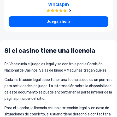
Vincispin
5
Juega ahora
Si el casino tiene una licencia
En Venezuela el juego es legal y se controla por la Comisión
Nacional de Casinos, Salas de bingo y Máquinas traganíqueles.
Cada institución legal debe tener una licencia, que es un permiso
para actividades de juego. La información sobre la disponibilidad
de este documento se puede encontrar en la parte inferior de la
página principal del sitio.
Para el jugador, la licencia es una protección legal, y en caso de
situaciones de conflicto, el usuario tiene derecho a contactar a