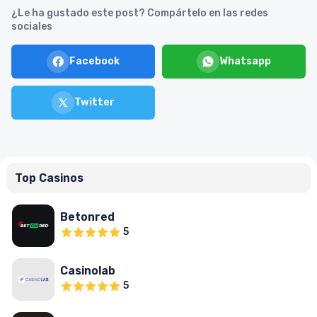
¿Le ha gustado este post? Compártelo en las redes
sociales
Facebook
Whatsapp
Twitter
Top Casinos
Betonred
5
Casinolab
5