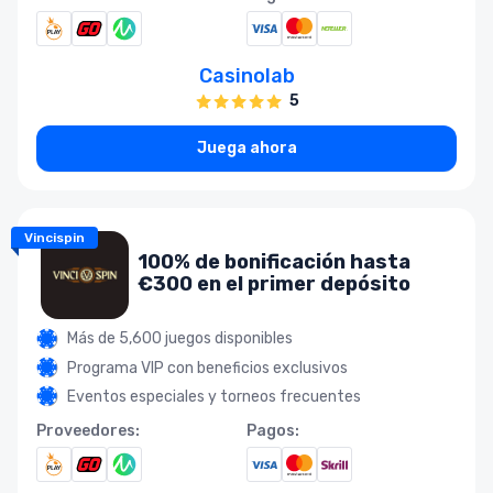
Casinolab
5
Juega ahora
Vincispin
100% de bonificación hasta
€300 en el primer depósito
Más de 5,600 juegos disponibles
Programa VIP con beneficios exclusivos
Eventos especiales y torneos frecuentes
Proveedores:
Pagos: