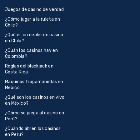
Juegos de casino de verdad
¿Cómo jugar a la ruleta en
Chile?
¿Qué es un dealer de casino
en Chile?
¿Cuántos casinos hay en
Colombia?
Reglas del blackjack en
Costa Rica
Máquinas tragamonedas en
Mexico
¿Qué son los casinos en vivo
en México?
¿Cómo se juega al casino en
Perú?
¿Cuándo abren los casinos
en Peru?