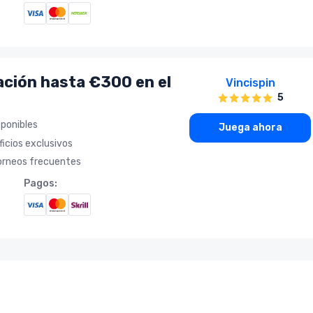
ación hasta €300 en el
Vincispin
5
sponibles
Juega ahora
icios exclusivos
orneos frecuentes
Pagos: