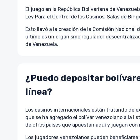
El juego en la República Bolivariana de Venezuel
Ley Para el Control de los Casinos, Salas de Bin
Esto llevó a la creación de la Comisión Nacional
último es un organismo regulador descentralizado
de Venezuela.
¿Puedo depositar bolívare
línea?
Los casinos internacionales están tratando de ex
que se ha agregado el bolívar venezolano a la li
de otros países que apuestan aquí y juegan con
Los jugadores venezolanos pueden beneficiarse