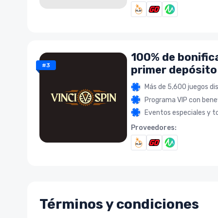
100% de bonific
#3
primer depósito
Más de 5,600 juegos di
Programa VIP con benef
Eventos especiales y t
Proveedores:
Términos y condiciones