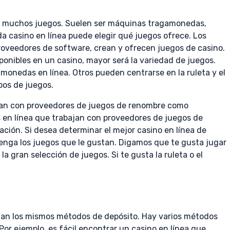
s, muchos juegos. Suelen ser máquinas tragamonedas,
a casino en línea puede elegir qué juegos ofrece. Los
oveedores de software, crean y ofrecen juegos de casino.
nibles en un casino, mayor será la variedad de juegos.
monedas en línea. Otros pueden centrarse en la ruleta y el
pos de juegos.
ajan con proveedores de juegos de renombre como
 en línea que trabajan con proveedores de juegos de
ión. Si desea determinar el mejor casino en línea de
enga los juegos que le gustan. Digamos que te gusta jugar
 gran selección de juegos. Si te gusta la ruleta o el
ptan los mismos métodos de depósito. Hay varios métodos
Por ejemplo, es fácil encontrar un casino en línea que