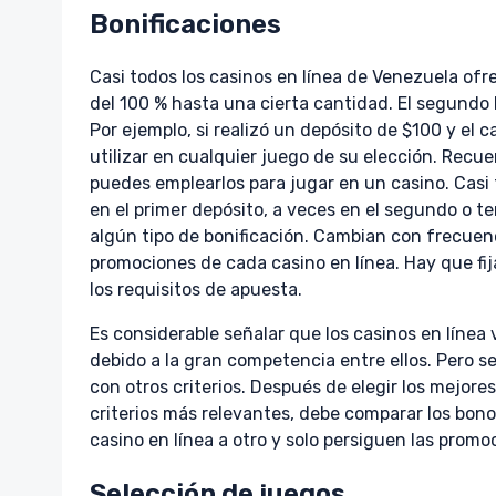
Bonificaciones
Casi todos los casinos en línea de Venezuela of
del 100 % hasta una cierta cantidad. El segundo 
Por ejemplo, si realizó un depósito de $100 y el 
utilizar en cualquier juego de su elección. Recue
puedes emplearlos para jugar en un casino. Casi
en el primer depósito, a veces en el segundo o te
algún tipo de bonificación. Cambian con frecuenc
promociones de cada casino en línea. Hay que fij
los requisitos de apuesta.
Es considerable señalar que los casinos en líne
debido a la gran competencia entre ellos. Pero s
con otros criterios. Después de elegir los mejor
criterios más relevantes, debe comparar los bo
casino en línea a otro y solo persiguen las promo
Selección de juegos