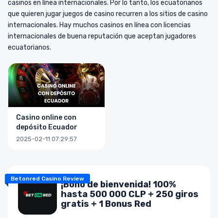
casinos en línea internacionales. Por lo tanto, los ecuatorianos
que quieren jugar juegos de casino recurren a los sitios de casino
internacionales. Hay muchos casinos en línea con licencias
internacionales de buena reputación que aceptan jugadores
ecuatorianos.
Casino online con
depósito Ecuador
2025-02-11 07:29:57
Betonred Casino Review
¡Bono de bienvenida! 100%
hasta 500 000 CLP + 250 giros
gratis + 1 Bonus Red