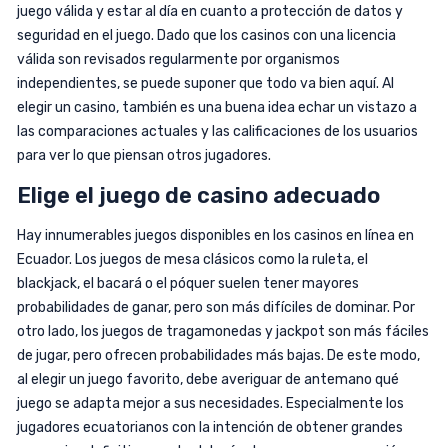
juego válida y estar al día en cuanto a protección de datos y
seguridad en el juego. Dado que los casinos con una licencia
válida son revisados regularmente por organismos
independientes, se puede suponer que todo va bien aquí. Al
elegir un casino, también es una buena idea echar un vistazo a
las comparaciones actuales y las calificaciones de los usuarios
para ver lo que piensan otros jugadores.
Elige el juego de casino adecuado
Hay innumerables juegos disponibles en los casinos en línea en
Ecuador. Los juegos de mesa clásicos como la ruleta, el
blackjack, el bacará o el póquer suelen tener mayores
probabilidades de ganar, pero son más difíciles de dominar. Por
otro lado, los juegos de tragamonedas y jackpot son más fáciles
de jugar, pero ofrecen probabilidades más bajas. De este modo,
al elegir un juego favorito, debe averiguar de antemano qué
juego se adapta mejor a sus necesidades. Especialmente los
jugadores ecuatorianos con la intención de obtener grandes