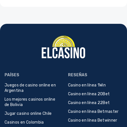
PAÍSES
RESEÑAS
Juegos de casino online en
Casino en línea 1Win
Argentina
Casino en línea 20Bet
Los mejores casinos online
Casino en línea 22Bet
de Bolivia
Casino en línea Betmaster
Jugar casino online Chile
Casino en línea Betwinner
Casinos en Colombia