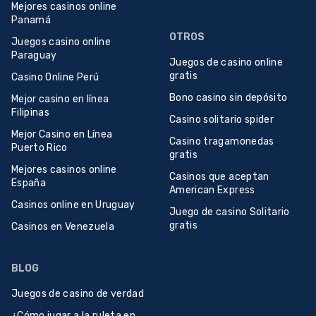
Mejores casinos online
Panamá
OTROS
Juegos casino online
Paraguay
Juegos de casino online
gratis
Casino Online Perú
Bono casino sin depósito
Mejor casino en línea
Filipinas
Casino solitario spider
Mejor Casino en Línea
Casino tragamonedas
Puerto Rico
gratis
Mejores casinos online
Casinos que aceptan
España
American Express
Casinos online en Uruguay
Juego de casino Solitario
gratis
Casinos en Venezuela
BLOG
Juegos de casino de verdad
¿Cómo jugar a la ruleta en