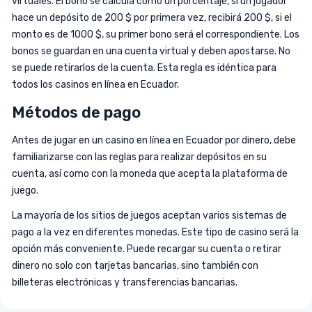
virtuales. El bono se calcula como un porcentaje, si un jugador
hace un depósito de 200 $ por primera vez, recibirá 200 $, si el
monto es de 1000 $, su primer bono será el correspondiente. Los
bonos se guardan en una cuenta virtual y deben apostarse. No
se puede retirarlos de la cuenta. Esta regla es idéntica para
todos los casinos en línea en Ecuador.
Métodos de pago
Antes de jugar en un casino en línea en Ecuador por dinero, debe
familiarizarse con las reglas para realizar depósitos en su
cuenta, así como con la moneda que acepta la plataforma de
juego.
La mayoría de los sitios de juegos aceptan varios sistemas de
pago a la vez en diferentes monedas. Este tipo de casino será la
opción más conveniente. Puede recargar su cuenta o retirar
dinero no solo con tarjetas bancarias, sino también con
billeteras electrónicas y transferencias bancarias.