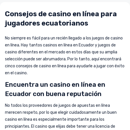
Consejos de casino en línea para
jugadores ecuatorianos
No siempre es fácil para un recién llegado a los juegos de casino
en línea. Hay tantos casinos en línea en Ecuador y juegos de
casino diferentes en el mercado en estos días que su amplia
selección puede ser abrumadora. Por lo tanto, aquí encontrará
cinco consejos de casino en línea para ayudarle a jugar con éxito
en el casino.
Encuentra un casino en línea en
Ecuador con buena reputación
No todos los proveedores de juegos de apuestas en línea
merecen respeto, por lo que elegir cuidadosamente un buen
casino en línea es especialmente importante para los
principiantes. El casino que elijas debe tener una licencia de