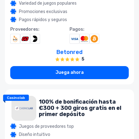
Variedad de juegos populares
Promociones exclusivas
Pagos rápidos y seguros
Proveedores:
Pagos:
Betonred
5
Juega ahora
Casinolab
100% de bonificación hasta
€300 + 300 giros gratis en el
primer depósito
Juegos de proveedores top
Diseño intuitivo