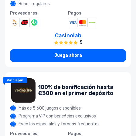
Bonos regulares
Proveedores:
Pagos:
Casinolab
5
Juega ahora
Vincispin
100% de bonificación hasta
€300 en el primer depósito
Más de 5,600 juegos disponibles
Programa VIP con beneficios exclusivos
Eventos especiales y torneos frecuentes
Proveedores:
Pagos: