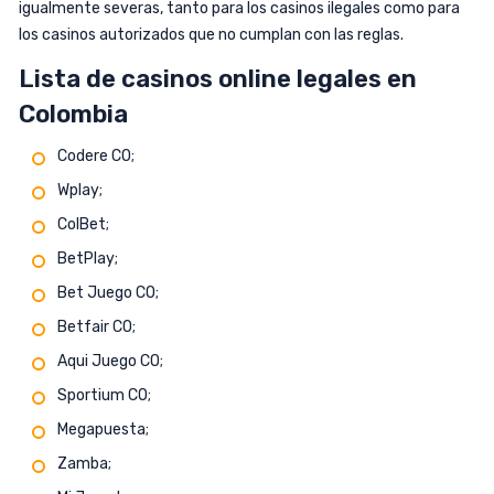
igualmente severas, tanto para los casinos ilegales como para
los casinos autorizados que no cumplan con las reglas.
Lista de casinos online legales en
Colombia
Codere CO;
Wplay;
ColBet;
BetPlay;
Bet Juego CO;
Betfair CO;
Aqui Juego CO;
Sportium CO;
Megapuesta;
Zamba;