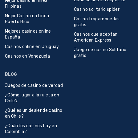
Mejor casino en línea
Filipinas
Casino solitario spider
Mejor Casino en Línea
Casino tragamonedas
Puerto Rico
gratis
Mejores casinos online
Casinos que aceptan
España
American Express
Casinos online en Uruguay
Juego de casino Solitario
gratis
Casinos en Venezuela
BLOG
Juegos de casino de verdad
¿Cómo jugar a la ruleta en
Chile?
¿Qué es un dealer de casino
en Chile?
¿Cuántos casinos hay en
Colombia?