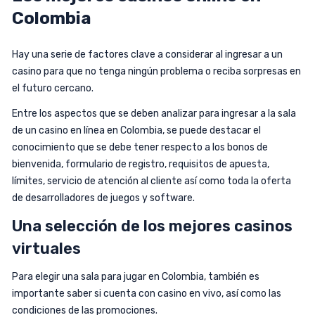
Colombia
Hay una serie de factores clave a considerar al ingresar a un
casino para que no tenga ningún problema o reciba sorpresas en
el futuro cercano.
Entre los aspectos que se deben analizar para ingresar a la sala
de un casino en línea en Colombia, se puede destacar el
conocimiento que se debe tener respecto a los bonos de
bienvenida, formulario de registro, requisitos de apuesta,
límites, servicio de atención al cliente así como toda la oferta
de desarrolladores de juegos y software.
Una selección de los mejores casinos
virtuales
Para elegir una sala para jugar en Colombia, también es
importante saber si cuenta con casino en vivo, así como las
condiciones de las promociones.