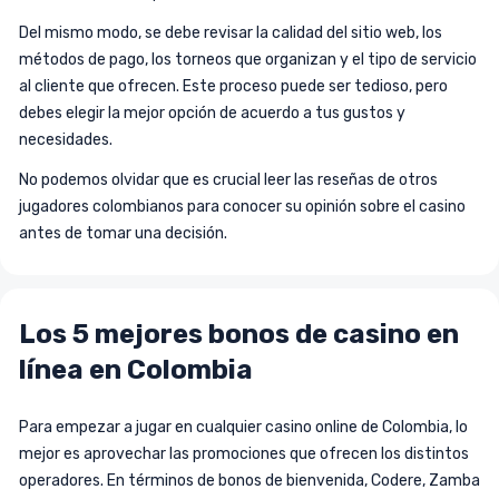
Del mismo modo, se debe revisar la calidad del sitio web, los
métodos de pago, los torneos que organizan y el tipo de servicio
al cliente que ofrecen. Este proceso puede ser tedioso, pero
debes elegir la mejor opción de acuerdo a tus gustos y
necesidades.
No podemos olvidar que es crucial leer las reseñas de otros
jugadores colombianos para conocer su opinión sobre el casino
antes de tomar una decisión.
Los 5 mejores bonos de casino en
línea en Colombia
Para empezar a jugar en cualquier casino online de Colombia, lo
mejor es aprovechar las promociones que ofrecen los distintos
operadores. En términos de bonos de bienvenida, Codere, Zamba