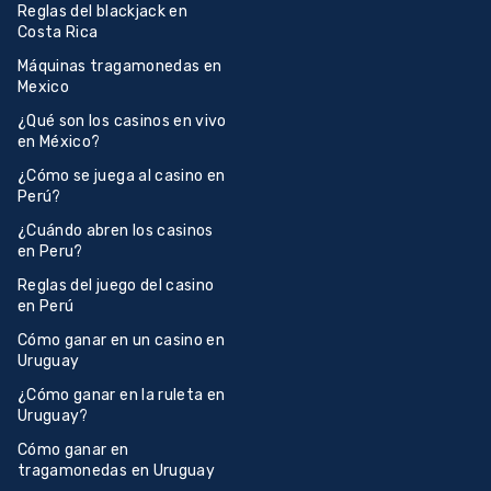
Reglas del blackjack en
Costa Rica
Máquinas tragamonedas en
Mexico
¿Qué son los casinos en vivo
en México?
¿Cómo se juega al casino en
Perú?
¿Cuándo abren los casinos
en Peru?
Reglas del juego del casino
en Perú
Cómo ganar en un casino en
Uruguay
¿Cómo ganar en la ruleta en
Uruguay?
Cómo ganar en
tragamonedas en Uruguay