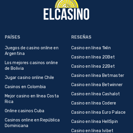
PAÍSES
RESEÑAS
Juegos de casino online en
Casino en línea 1Win
Argentina
Casino en línea 20Bet
Los mejores casinos online
Casino en línea 22Bet
de Bolivia
Casino en línea Betmaster
Jugar casino online Chile
Casino en línea Betwinner
Casinos en Colombia
Casino en línea Cashalot
Mejor casino en línea Costa
Rica
Casino en línea Codere
Online casіnos Cuba
Casino en línea Euro Palace
Casinos online en República
Casino en línea HellSpin
Dominicana
Casino en línea Ivibet