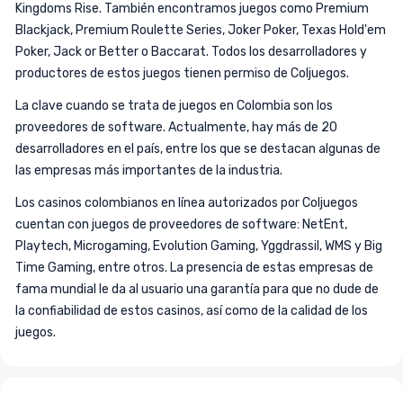
Kingdoms Rise. También encontramos juegos como Premium
Blackjack, Premium Roulette Series, Joker Poker, Texas Hold'em
Poker, Jack or Better o Baccarat. Todos los desarrolladores y
productores de estos juegos tienen permiso de Coljuegos.
La clave cuando se trata de juegos en Colombia son los
proveedores de software. Actualmente, hay más de 20
desarrolladores en el país, entre los que se destacan algunas de
las empresas más importantes de la industria.
Los casinos colombianos en línea autorizados por Coljuegos
cuentan con juegos de proveedores de software: NetEnt,
Playtech, Microgaming, Evolution Gaming, Yggdrassil, WMS y Big
Time Gaming, entre otros. La presencia de estas empresas de
fama mundial le da al usuario una garantía para que no dude de
la confiabilidad de estos casinos, así como de la calidad de los
juegos.