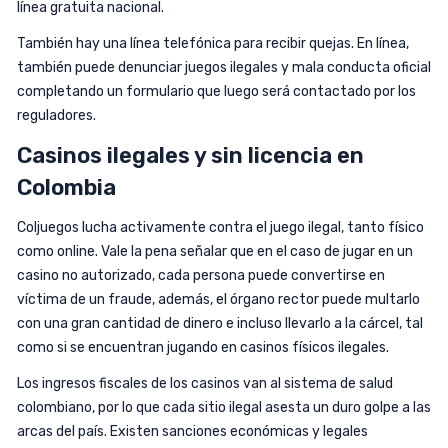
línea gratuita nacional.
También hay una línea telefónica para recibir quejas. En línea,
también puede denunciar juegos ilegales y mala conducta oficial
completando un formulario que luego será contactado por los
reguladores.
Casinos ilegales y sin licencia en
Colombia
Coljuegos lucha activamente contra el juego ilegal, tanto físico
como online. Vale la pena señalar que en el caso de jugar en un
casino no autorizado, cada persona puede convertirse en
víctima de un fraude, además, el órgano rector puede multarlo
con una gran cantidad de dinero e incluso llevarlo a la cárcel, tal
como si se encuentran jugando en casinos físicos ilegales.
Los ingresos fiscales de los casinos van al sistema de salud
colombiano, por lo que cada sitio ilegal asesta un duro golpe a las
arcas del país. Existen sanciones económicas y legales