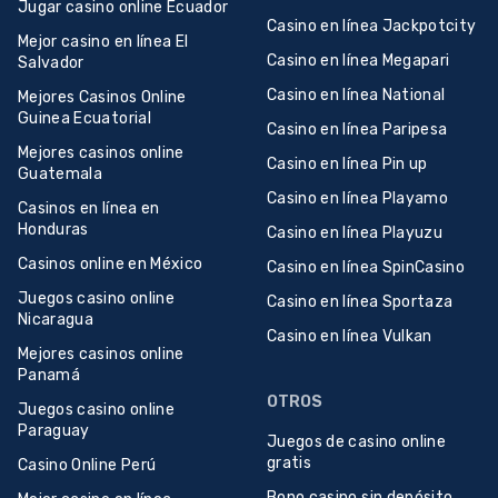
Jugar casino online Ecuador
Casino en línea Jackpotcity
Mejor casino en línea El
Casino en línea Megapari
Salvador
Casino en línea National
Mejores Casinos Online
Guinea Ecuatorial
Casino en línea Paripesa
Mejores casinos online
Casino en línea Pin up
Guatemala
Casino en línea Playamo
Casinos en línea en
Honduras
Casino en línea Playuzu
Casinos online en México
Casino en línea SpinCasino
Juegos casino online
Casino en línea Sportaza
Nicaragua
Casino en línea Vulkan
Mejores casinos online
Panamá
OTROS
Juegos casino online
Paraguay
Juegos de casino online
gratis
Casino Online Perú
Bono casino sin depósito