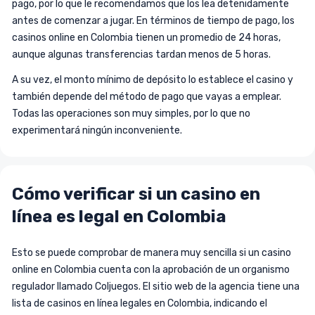
pago, por lo que le recomendamos que los lea detenidamente
antes de comenzar a jugar. En términos de tiempo de pago, los
casinos online en Colombia tienen un promedio de 24 horas,
aunque algunas transferencias tardan menos de 5 horas.
A su vez, el monto mínimo de depósito lo establece el casino y
también depende del método de pago que vayas a emplear.
Todas las operaciones son muy simples, por lo que no
experimentará ningún inconveniente.
Cómo verificar si un casino en
línea es legal en Colombia
Esto se puede comprobar de manera muy sencilla si un casino
online en Colombia cuenta con la aprobación de un organismo
regulador llamado Coljuegos. El sitio web de la agencia tiene una
lista de casinos en línea legales en Colombia, indicando el