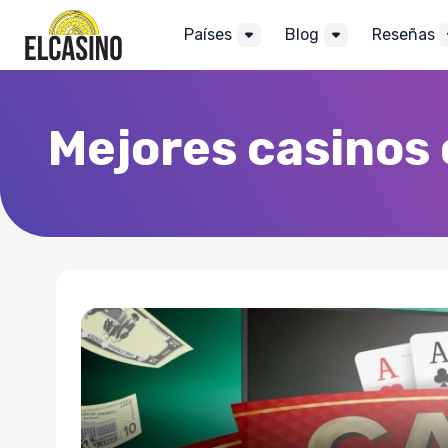
Países
Blog
Reseñas
Mejores casinos 