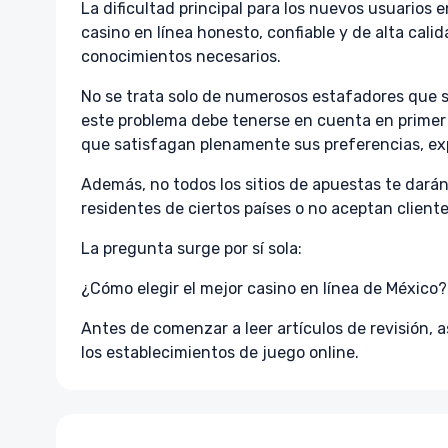
La dificultad principal para los nuevos usuarios 
casino en línea honesto, confiable y de alta calid
conocimientos necesarios.
No se trata solo de numerosos estafadores que 
este problema debe tenerse en cuenta en primer 
que satisfagan plenamente sus preferencias, expe
Además, no todos los sitios de apuestas te darán
residentes de ciertos países o no aceptan client
La pregunta surge por sí sola:
¿Cómo elegir el mejor casino en línea de México?
Antes de comenzar a leer artículos de revisión, 
los establecimientos de juego online.