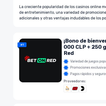
La creciente popularidad de los casinos online m
de entretenimiento, una variedad de promociones
adicionales y otras ventajas indudables de los po
¡Bono de bienve
#1
000 CLP + 250 g
Red
Variedad de juegos pop
Promociones exclusiva
Pagos rápidos y seguro
Proveedores: