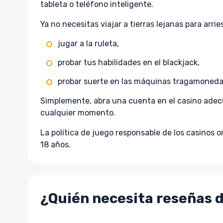
tableta o teléfono inteligente.
Ya no necesitas viajar a tierras lejanas para arri
jugar a la ruleta,
probar tus habilidades en el blackjack,
probar suerte en las máquinas tragamoneda
Simplemente, abra una cuenta en el casino adec
cualquier momento.
La política de juego responsable de los casinos o
18 años.
¿Quién necesita reseñas d