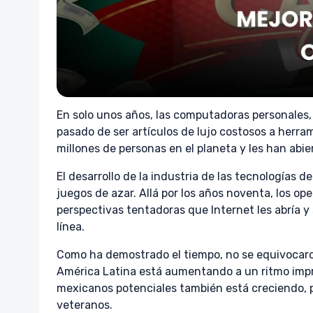
En solo unos años, las computadoras personales, p
pasado de ser artículos de lujo costosos a herra
millones de personas en el planeta y les han ab
El desarrollo de la industria de las tecnologías d
juegos de azar. Allá por los años noventa, los op
perspectivas tentadoras que Internet les abría y 
línea.
Como ha demostrado el tiempo, no se equivocaron
América Latina está aumentando a un ritmo impr
mexicanos potenciales también está creciendo, p
veteranos.