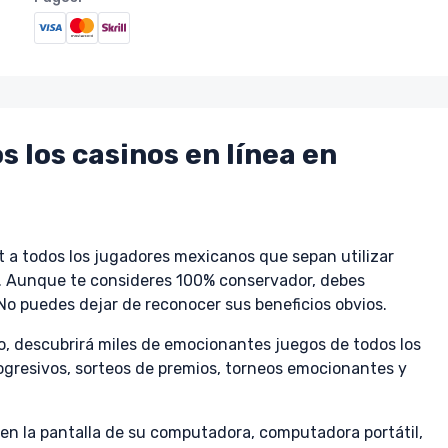
 los casinos en línea en
t a todos los jugadores mexicanos que sepan utilizar
l. Aunque te consideres 100% conservador, debes
 No puedes dejar de reconocer sus beneficios obvios.
co, descubrirá miles de emocionantes juegos de todos los
rogresivos, sorteos de premios, torneos emocionantes y
 en la pantalla de su computadora, computadora portátil,