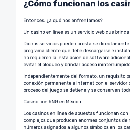
¿Cómo funcionan los casin
Entonces, ¿a qué nos enfrentamos?
Un casino en línea es un servicio web que brinda
Dichos servicios pueden prestarse directamente 
programa cliente que debe descargarse e instala
no requieren la instalación de software adicion
evitar el bloqueo y brindar acceso ininterrumpido
Independientemente del formato, un requisito pre
conexión permanente a Internet con el servidor d
proceso del juego se detiene y se conservan todos
Casino con RNG en México
Los casinos en línea de apuestas funcionan con
complejos que producen enormes conjuntos de 
números asignados a algunos símbolos en los car