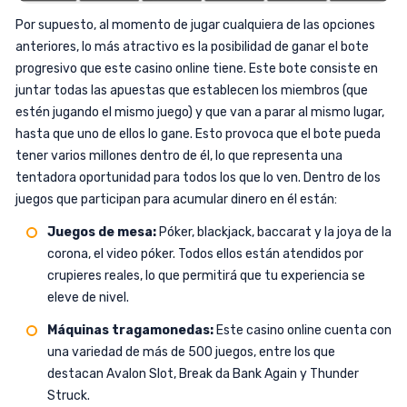
Por supuesto, al momento de jugar cualquiera de las opciones
anteriores, lo más atractivo es la posibilidad de ganar el bote
progresivo que este casino online tiene. Este bote consiste en
juntar todas las apuestas que establecen los miembros (que
estén jugando el mismo juego) y que van a parar al mismo lugar,
hasta que uno de ellos lo gane. Esto provoca que el bote pueda
tener varios millones dentro de él, lo que representa una
tentadora oportunidad para todos los que lo ven. Dentro de los
juegos que participan para acumular dinero en él están:
Juegos de mesa:
Póker, blackjack, baccarat y la joya de la
corona, el video póker. Todos ellos están atendidos por
crupieres reales, lo que permitirá que tu experiencia se
eleve de nivel.
Máquinas tragamonedas:
Este casino online cuenta con
una variedad de más de 500 juegos, entre los que
destacan Avalon Slot, Break da Bank Again y Thunder
Struck.