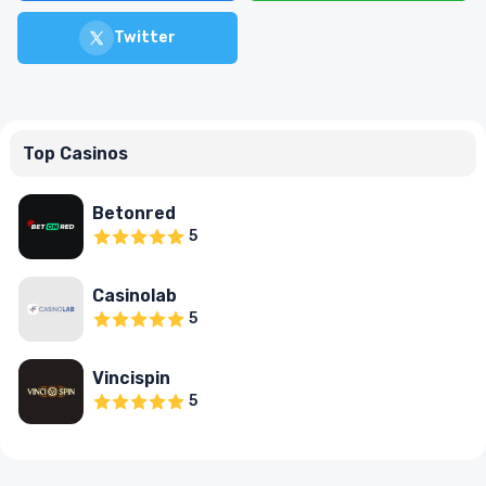
Twitter
Top Casinos
Betonred
5
Casinolab
5
Vincispin
5