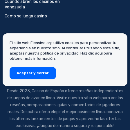
Cuando abren los casinos en
Venezuela
Como se juega casino
El sitio web Elcasino.org utiliza cookies para personalizar tu
experiencia en nuestro sitio. Al continuar utilizando este sitio,
Sitemap
aceptas nuestra política de privacidad. Haz clic aquí para
obtener más información.
Aceptar y cerrar
Desde 2023, Casino de España ofrece reseñas independientes
de juegos de azar en línea. Visite nuestro sitio web para ver las
reseñas, comparaciones, guías y comentarios de jugadores
reales. Descubra cómo elegir el mejor casino en línea, conozca
los últimos lanzamientos de juegos y aproveche las ofertas
exclusivas. ¡Juegue de manera segura y responsable!