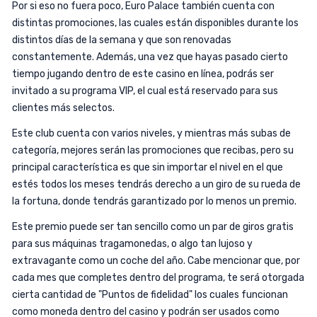
Por si eso no fuera poco, Euro Palace también cuenta con
distintas promociones, las cuales están disponibles durante los
distintos días de la semana y que son renovadas
constantemente. Además, una vez que hayas pasado cierto
tiempo jugando dentro de este casino en línea, podrás ser
invitado a su programa VIP, el cual está reservado para sus
clientes más selectos.
Este club cuenta con varios niveles, y mientras más subas de
categoría, mejores serán las promociones que recibas, pero su
principal característica es que sin importar el nivel en el que
estés todos los meses tendrás derecho a un giro de su rueda de
la fortuna, donde tendrás garantizado por lo menos un premio.
Este premio puede ser tan sencillo como un par de giros gratis
para sus máquinas tragamonedas, o algo tan lujoso y
extravagante como un coche del año. Cabe mencionar que, por
cada mes que completes dentro del programa, te será otorgada
cierta cantidad de "Puntos de fidelidad" los cuales funcionan
como moneda dentro del casino y podrán ser usados como