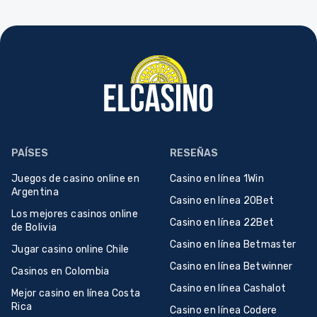
PAÍSES
RESEÑAS
Juegos de casino online en
Casino en línea 1Win
Argentina
Casino en línea 20Bet
Los mejores casinos online
Casino en línea 22Bet
de Bolivia
Casino en línea Betmaster
Jugar casino online Chile
Casino en línea Betwinner
Casinos en Colombia
Casino en línea Cashalot
Mejor casino en línea Costa
Rica
Casino en línea Codere