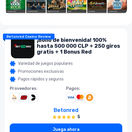
Betonred Casino Review
¡Bono de bienvenida! 100%
hasta 500 000 CLP + 250 giros
gratis + 1 Bonus Red
Variedad de juegos populares
Promociones exclusivas
Pagos rápidos y seguros
Proveedores:
Pagos:
Betonred
5
Juega ahora