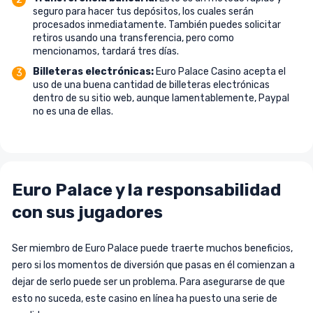
seguro para hacer tus depósitos, los cuales serán
procesados inmediatamente. También puedes solicitar
retiros usando una transferencia, pero como
mencionamos, tardará tres días.
Billeteras electrónicas:
Euro Palace Casino acepta el
uso de una buena cantidad de billeteras electrónicas
dentro de su sitio web, aunque lamentablemente, Paypal
no es una de ellas.
Euro Palace y la responsabilidad
con sus jugadores
Ser miembro de Euro Palace puede traerte muchos beneficios,
pero si los momentos de diversión que pasas en él comienzan a
dejar de serlo puede ser un problema. Para asegurarse de que
esto no suceda, este casino en línea ha puesto una serie de