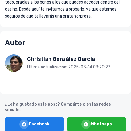
todo, gracias a los bonos a los que puedes acceder dentro del
casino. Desde aquí te invitamos a probarlo, ya que estamos
seguros de que te llevarás una grata sorpresa.
Autor
Christian González García
Última actualización: 2025-03-14 08:20:27
¿Le ha gustado este post? Compártelo en las redes
sociales
Facebook
Whatsapp