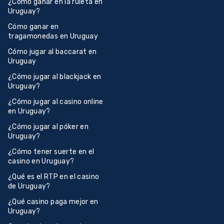
¿Cómo ganar en la ruleta en
Uruguay?
Cómo ganar en
tragamonedas en Uruguay
Cómo jugar al baccarat en
Uruguay
¿Cómo jugar al blackjack en
Uruguay?
¿Cómo jugar al casino online
en Uruguay?
¿Cómo jugar al póker en
Uruguay?
¿Cómo tener suerte en el
casino en Uruguay?
¿Qué es el RTP en el casino
de Uruguay?
¿Qué casino paga mejor en
Uruguay?