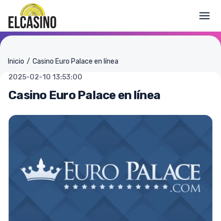
messages.pagingation_prev
mess
Togg
o Palace
Euro Palace y la responsabilidad con sus jugadores
Conclu
Inicio
Casino Euro Palace en línea
2025-02-10 13:53:00
Casino Euro Palace en línea