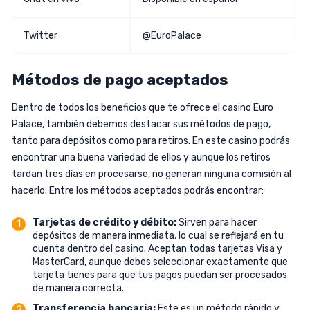
Twitter
@EuroPalace
Métodos de pago aceptados
Dentro de todos los beneficios que te ofrece el casino Euro
Palace, también debemos destacar sus métodos de pago,
tanto para depósitos como para retiros. En este casino podrás
encontrar una buena variedad de ellos y aunque los retiros
tardan tres días en procesarse, no generan ninguna comisión al
hacerlo. Entre los métodos aceptados podrás encontrar:
Tarjetas de crédito y débito:
Sirven para hacer
depósitos de manera inmediata, lo cual se reflejará en tu
cuenta dentro del casino. Aceptan todas tarjetas Visa y
MasterCard, aunque debes seleccionar exactamente que
tarjeta tienes para que tus pagos puedan ser procesados
de manera correcta.
Transferencia bancaria:
Este es un método rápido y