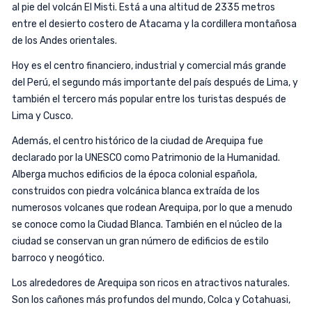
al pie del volcán El Misti. Está a una altitud de 2335 metros
entre el desierto costero de Atacama y la cordillera montañosa
de los Andes orientales.
Hoy es el centro financiero, industrial y comercial más grande
del Perú, el segundo más importante del país después de Lima, y ​​
también el tercero más popular entre los turistas después de
Lima y Cusco.
Además, el centro histórico de la ciudad de Arequipa fue
declarado por la UNESCO como Patrimonio de la Humanidad.
Alberga muchos edificios de la época colonial española,
construidos con piedra volcánica blanca extraída de los
numerosos volcanes que rodean Arequipa, por lo que a menudo
se conoce como la Ciudad Blanca. También en el núcleo de la
ciudad se conservan un gran número de edificios de estilo
barroco y neogótico.
Los alrededores de Arequipa son ricos en atractivos naturales.
Son los cañones más profundos del mundo, Colca y Cotahuasi,