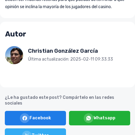
opinión se inclina la mayoría de los jugadores del casino.
Autor
Christian González García
Última actualización: 2025-02-11 09:33:33
¿Le ha gustado este post? Compártelo en las redes
sociales
Facebook
Whatsapp