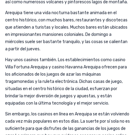
así como numerosos volcanes y pintorescos lagos de montaña.
Arequipa tiene una vida nocturna bastante animada en el
centro histórico, con muchos bares, restaurantes y discotecas
que atienden a turistas y locales. Muchos bares están ubicados
en impresionantes mansiones coloniales. De domingo a
miércoles suele ser bastante tranquilo, y las cosas se calientan
a partir del jueves.
Hay unos casinos también. Los establecimientos como casino
Villa Fortuna Arequipa y casino Havanna Arequipa ofrecen para
los aficionados de los juegos de azar las máquinas
tragamonedas y la ruleta electrónica. Dichas casas de juego,
situadas en el centro histórico de la ciudad, esfuerzan por
brindar la mejor diversión de juegos y apuestas, y están
equipadas con la última tecnología y el mejor servicio.
Sin embargo, los casinos en línea en Arequipa se están volviendo
cada vez más populares en estos días. La suerte por sí sola no es
suficiente para que disfrutes de las ganancias de los juegos de