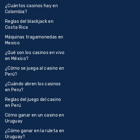
¿Cuántos casinos hay en
Colombia?
Reglas del blackjack en
Costa Rica
Máquinas tragamonedas en
Mexico
¿Qué son los casinos en vivo
en México?
¿Cómo se juega al casino en
Perú?
¿Cuándo abren los casinos
en Peru?
Reglas del juego del casino
en Perú
Cómo ganar en un casino en
Uruguay
¿Cómo ganar en la ruleta en
Uruguay?