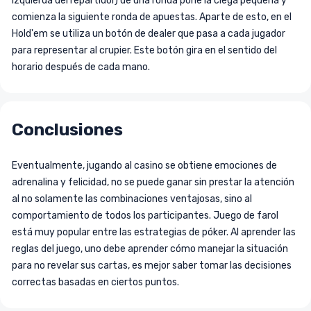
izquierda del repartidor) de una ronda pone la ciega pequeña y
comienza la siguiente ronda de apuestas. Aparte de esto, en el
Hold'em se utiliza un botón de dealer que pasa a cada jugador
para representar al crupier. Este botón gira en el sentido del
horario después de cada mano.
Conclusiones
Eventualmente, jugando al casino se obtiene emociones de
adrenalina y felicidad, no se puede ganar sin prestar la atención
al no solamente las combinaciones ventajosas, sino al
comportamiento de todos los participantes. Juego de farol
está muy popular entre las estrategias de póker. Al aprender las
reglas del juego, uno debe aprender cómo manejar la situación
para no revelar sus cartas, es mejor saber tomar las decisiones
correctas basadas en ciertos puntos.