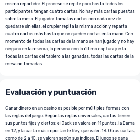
mismo repartidor. El proceso se repite para hasta todos los
participantes tengan cuatro cartas. No hay más cartas puestas
sobre la mesa. El jugador toma las cartas con cada vez de
quedarse sin ellas, el crupier repita la misma acción y reparta
cuatro cartas más hasta que no queden cartas en la mano. Con
momento de todas las cartas de la mano se han jugado y no hay
ninguna en la reserva, la persona con la última captura junta
todas las cartas del tablero a las ganadas, todas las cartas de la
mesa no tomadas.
Evaluación y puntuación
Ganar dinero en un casino es posible por múltiples formas con
las reglas del juego. Según las reglas universales, cartas tienen
sus puntos fijos y ciertos: el Jack se valora en 11 puntos, la Dama
en 12, y la carta más importante Rey, que valen 13. Otras cartas,
como de 2 a 10, se valoran según sus índices. El juego se gana