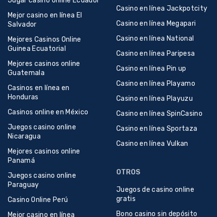
Jugar casino online Ecuador
Casino en línea Jackpotcity
Mejor casino en línea El
Casino en línea Megapari
Salvador
Casino en línea National
Mejores Casinos Online
Guinea Ecuatorial
Casino en línea Paripesa
Mejores casinos online
Casino en línea Pin up
Guatemala
Casino en línea Playamo
Casinos en línea en
Honduras
Casino en línea Playuzu
Casinos online en México
Casino en línea SpinCasino
Juegos casino online
Casino en línea Sportaza
Nicaragua
Casino en línea Vulkan
Mejores casinos online
Panamá
OTROS
Juegos casino online
Paraguay
Juegos de casino online
gratis
Casino Online Perú
Bono casino sin depósito
Mejor casino en línea