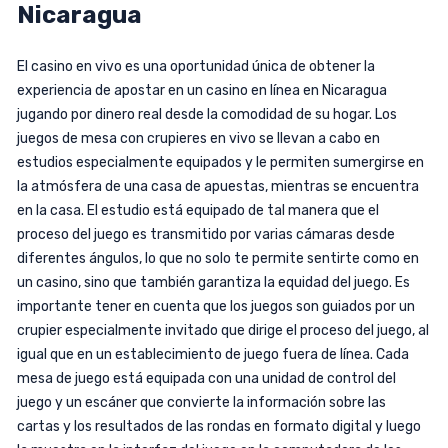
Nicaragua
El casino en vivo es una oportunidad única de obtener la
experiencia de apostar en un casino en línea en Nicaragua
jugando por dinero real desde la comodidad de su hogar. Los
juegos de mesa con crupieres en vivo se llevan a cabo en
estudios especialmente equipados y le permiten sumergirse en
la atmósfera de una casa de apuestas, mientras se encuentra
en la casa. El estudio está equipado de tal manera que el
proceso del juego es transmitido por varias cámaras desde
diferentes ángulos, lo que no solo te permite sentirte como en
un casino, sino que también garantiza la equidad del juego. Es
importante tener en cuenta que los juegos son guiados por un
crupier especialmente invitado que dirige el proceso del juego, al
igual que en un establecimiento de juego fuera de línea. Cada
mesa de juego está equipada con una unidad de control del
juego y un escáner que convierte la información sobre las
cartas y los resultados de las rondas en formato digital y luego