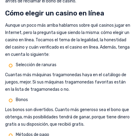
antes de reclamar el bono de casino.
Cómo elegir un casino en línea
Aunque un poco más arriba hablamos sobre qué casinos jugar en
Internet, pero la pregunta sigue siendo la misma: cómo elegir un
casino en línea. Tocamos el tema de la legalidad, la honestidad
del casino y cuán verificado es el casino en línea. Además, tenga
en cuenta lo siguiente:
Selección de ranuras
Cuantas más máquinas tragamonedas haya en el catálogo de
juegos, mejor. Si sus máquinas tragamonedas favoritas están
en la lista de tragamonedas o no.
Bonos
Los bonos son divertidos. Cuanto más generoso sea el bono que
obtenga, más posibilidades tendrá de ganar, porque tiene dinero
gratis a su disposición, que recibió gratis.
Métodos de pago