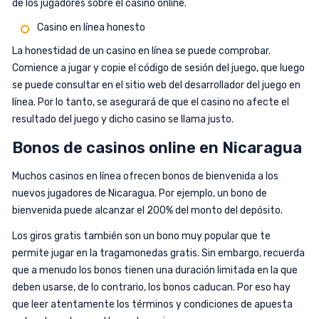
de los jugadores sobre el casino online.
Casino en línea honesto
La honestidad de un casino en línea se puede comprobar.
Comience a jugar y copie el código de sesión del juego, que luego
se puede consultar en el sitio web del desarrollador del juego en
línea. Por lo tanto, se asegurará de que el casino no afecte el
resultado del juego y dicho casino se llama justo.
Bonos de casinos online en Nicaragua
Muchos casinos en línea ofrecen bonos de bienvenida a los
nuevos jugadores de Nicaragua. Por ejemplo, un bono de
bienvenida puede alcanzar el 200% del monto del depósito.
Los giros gratis también son un bono muy popular que te
permite jugar en la tragamonedas gratis. Sin embargo, recuerda
que a menudo los bonos tienen una duración limitada en la que
deben usarse, de lo contrario, los bonos caducan. Por eso hay
que leer atentamente los términos y condiciones de apuesta