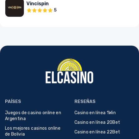
Vincispin
5
PAÍSES
RESEÑAS
Juegos de casino online en
Casino en línea 1Win
Argentina
Casino en línea 20Bet
Los mejores casinos online
Casino en línea 22Bet
de Bolivia