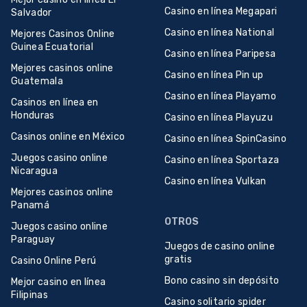
Casino en línea Megapari
Salvador
Casino en línea National
Mejores Casinos Online
Guinea Ecuatorial
Casino en línea Paripesa
Mejores casinos online
Casino en línea Pin up
Guatemala
Casino en línea Playamo
Casinos en línea en
Honduras
Casino en línea Playuzu
Casinos online en México
Casino en línea SpinCasino
Juegos casino online
Casino en línea Sportaza
Nicaragua
Casino en línea Vulkan
Mejores casinos online
Panamá
OTROS
Juegos casino online
Paraguay
Juegos de casino online
gratis
Casino Online Perú
Bono casino sin depósito
Mejor casino en línea
Filipinas
Casino solitario spider