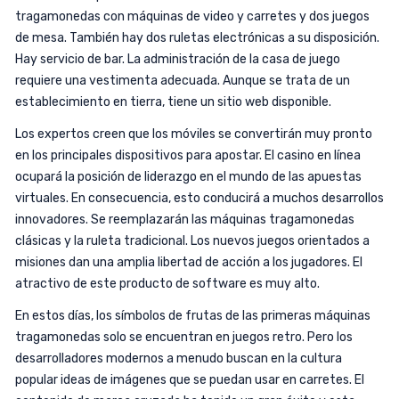
tragamonedas con máquinas de video y carretes y dos juegos
de mesa. También hay dos ruletas electrónicas a su disposición.
Hay servicio de bar. La administración de la casa de juego
requiere una vestimenta adecuada. Aunque se trata de un
establecimiento en tierra, tiene un sitio web disponible.
Los expertos creen que los móviles se convertirán muy pronto
en los principales dispositivos para apostar. El casino en línea
ocupará la posición de liderazgo en el mundo de las apuestas
virtuales. En consecuencia, esto conducirá a muchos desarrollos
innovadores. Se reemplazarán las máquinas tragamonedas
clásicas y la ruleta tradicional. Los nuevos juegos orientados a
misiones dan una amplia libertad de acción a los jugadores. El
atractivo de este producto de software es muy alto.
En estos días, los símbolos de frutas de las primeras máquinas
tragamonedas solo se encuentran en juegos retro. Pero los
desarrolladores modernos a menudo buscan en la cultura
popular ideas de imágenes que se puedan usar en carretes. El