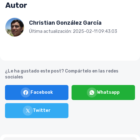
Autor
Christian González García
Última actualización: 2025-02-11 09:43:03
¿Le ha gustado este post? Compártelo en las redes
sociales
Facebook
Whatsapp
Twitter