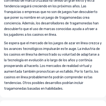
contenido de marca cruzada ha tenido un gran éxito y esta
tendencia seguirá creciendo en los próximos años. Las
franquicias o empresas que no son de juegos han descubierto
que poner su nombre en un juego de tragamonedas crea
conciencia. Además, los desarrolladores de tragamonedas han
descubierto que el uso de marcas conocidas ayuda a atraer a
los jugadores a los casinos en línea.
Se espera que el mercado de los juegos de azar en línea crezca y
los avances tecnológicos impulsarán este auge. La industria de
los casinos en línea ha demostrado su voluntad de adaptarse a
la tecnología en evolución a lo largo de los años y continúa
prosperando al hacerlo. Los mercados de realidad virtual y
aumentada también pronostican un estallido. Por lo tanto, los
casinos en línea probablemente podrán comprender estas
tendencias. Otros posibles desarrollos podrían incluir
tragamonedas basadas en habilidades.