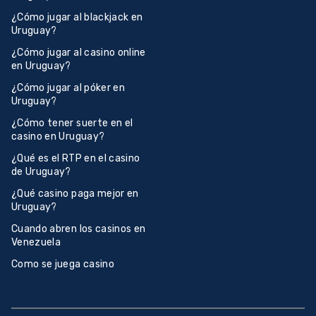
¿Cómo jugar al blackjack en
Uruguay?
¿Cómo jugar al casino online
en Uruguay?
¿Cómo jugar al póker en
Uruguay?
¿Cómo tener suerte en el
casino en Uruguay?
¿Qué es el RTP en el casino
de Uruguay?
¿Qué casino paga mejor en
Uruguay?
Cuando abren los casinos en
Venezuela
Como se juega casino