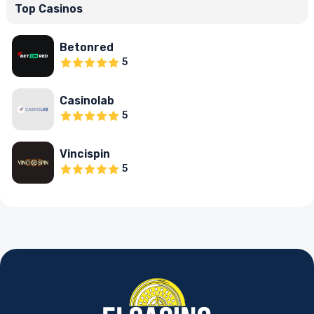
Top Casinos
Betonred
5
Casinolab
5
Vincispin
5