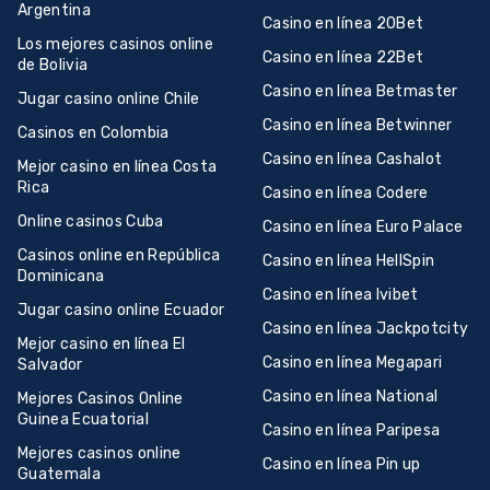
Argentina
Casino en línea 20Bet
Los mejores casinos online
Casino en línea 22Bet
de Bolivia
Casino en línea Betmaster
Jugar casino online Chile
Casino en línea Betwinner
Casinos en Colombia
Casino en línea Cashalot
Mejor casino en línea Costa
Rica
Casino en línea Codere
Online casіnos Cuba
Casino en línea Euro Palace
Casinos online en República
Casino en línea HellSpin
Dominicana
Casino en línea Ivibet
Jugar casino online Ecuador
Casino en línea Jackpotcity
Mejor casino en línea El
Casino en línea Megapari
Salvador
Casino en línea National
Mejores Casinos Online
Guinea Ecuatorial
Casino en línea Paripesa
Mejores casinos online
Casino en línea Pin up
Guatemala