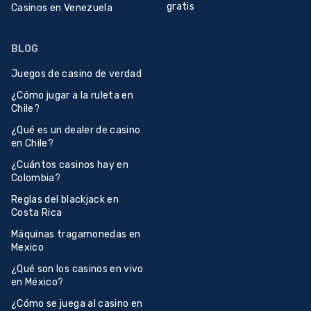
gratis
Casinos en Venezuela
BLOG
Juegos de casino de verdad
¿Cómo jugar a la ruleta en
Chile?
¿Qué es un dealer de casino
en Chile?
¿Cuántos casinos hay en
Colombia?
Reglas del blackjack en
Costa Rica
Máquinas tragamonedas en
Mexico
¿Qué son los casinos en vivo
en México?
¿Cómo se juega al casino en