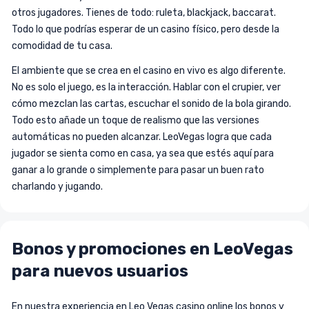
otros jugadores. Tienes de todo: ruleta, blackjack, baccarat.
Todo lo que podrías esperar de un casino físico, pero desde la
comodidad de tu casa.
El ambiente que se crea en el casino en vivo es algo diferente.
No es solo el juego, es la interacción. Hablar con el crupier, ver
cómo mezclan las cartas, escuchar el sonido de la bola girando.
Todo esto añade un toque de realismo que las versiones
automáticas no pueden alcanzar. LeoVegas logra que cada
jugador se sienta como en casa, ya sea que estés aquí para
ganar a lo grande o simplemente para pasar un buen rato
charlando y jugando.
Bonos y promociones en LeoVegas
para nuevos usuarios
En nuestra experiencia en Leo Vegas casino online los bonos y