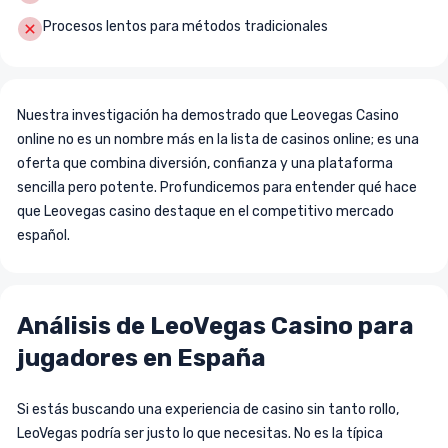
Procesos lentos para métodos tradicionales
Nuestra investigación ha demostrado que Leovegas Casino
online no es un nombre más en la lista de casinos online; es una
oferta que combina diversión, confianza y una plataforma
sencilla pero potente. Profundicemos para entender qué hace
que Leovegas casino destaque en el competitivo mercado
español.
Análisis de LeoVegas Casino para
jugadores en España
Si estás buscando una experiencia de casino sin tanto rollo,
LeoVegas podría ser justo lo que necesitas. No es la típica