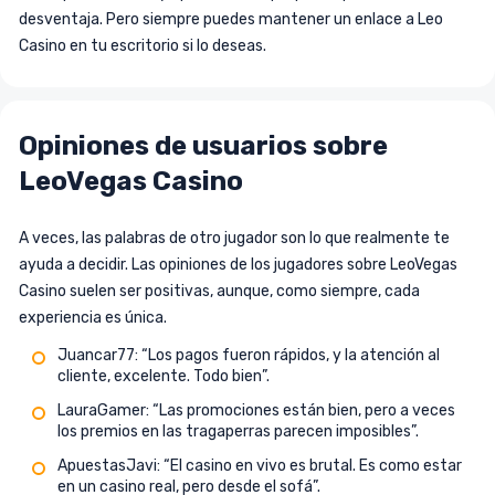
desventaja. Pero siempre puedes mantener un enlace a Leo
Casino en tu escritorio si lo deseas.
Opiniones de usuarios sobre
LeoVegas Casino
A veces, las palabras de otro jugador son lo que realmente te
ayuda a decidir. Las opiniones de los jugadores sobre LeoVegas
Casino suelen ser positivas, aunque, como siempre, cada
experiencia es única.
Juancar77: “Los pagos fueron rápidos, y la atención al
cliente, excelente. Todo bien”.
LauraGamer: “Las promociones están bien, pero a veces
los premios en las tragaperras parecen imposibles”.
ApuestasJavi: “El casino en vivo es brutal. Es como estar
en un casino real, pero desde el sofá”.